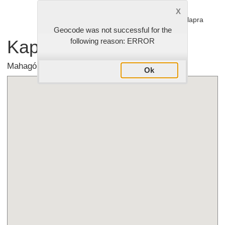
Vissza az étlapra
Geocode was not successful for the
Kapcsolat
following reason: ERROR
Mahagóni Étterem & Pizzéria - Tata
Ok